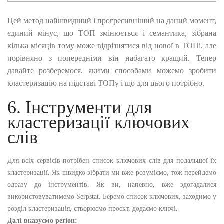
Цей метод найшвидший і прогресивніший на даний момент,
єдиний мінус, що ТОП змінюється і семантика, зібрана
кілька місяців тому може відрізнятися від нової в ТОПі, але
порівняно з попередніми він набагато кращий. Тепер
давайте розберемося, якими способами можемо зробити
кластеризацію на підставі ТОПу і що для цього потрібно.
6. Інструменти для
кластеризації ключових
слів
Для всіх сервісів потрібен список ключових слів для подальшої їх
кластеризації. Як швидко зібрати ми вже розуміємо, тож перейдемо
одразу до інструментів. Як ви, напевно, вже здогадалися
використовуватимемо Serpstat. Беремо список ключових, заходимо у
розділ кластеризація, створюємо проєкт, додаємо ключі.
Далі вказуємо регіон: