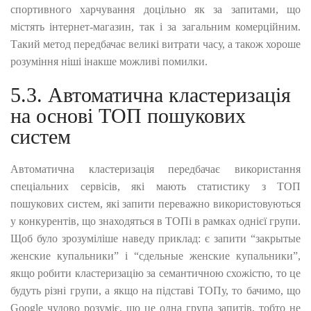
спортивного харчування доцільно як за запитами, що
містять інтернет-магазин, так і за загальним комерційним.
Такий метод передбачає великі витрати часу, а також хороше
розуміння ніші інакше можливі помилки.
5.3. Автоматична кластеризація
на основі ТОП пошукових
систем
Автоматична кластеризація передбачає використання
спеціальних сервісів, які мають статистику з ТОП
пошукових систем, які запити переважно використовуються
у конкурентів, що знаходяться в ТОПі в рамках однієї групи.
Щоб було зрозуміліше наведу приклад: є запити “закрытые
женские купальники” і “сдельные женские купальники”,
якщо робити кластеризацію за семантичною схожістю, то це
будуть різні групи, а якщо на підставі ТОПу, то бачимо, що
Google чудово розуміє, що це одна група запитів, тобто не