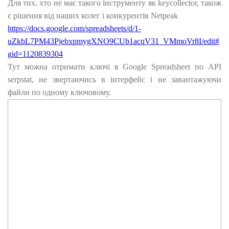
Для тих, хто не має такого інструменту як keycollector, також
є рішення від наших колег і конкурентів Netpeak
https://docs.google.com/spreadsheets/d/1-
uZkbL7PM43PjebxpmygXNO9CUb1acqV31_VMmoVr8I/edit#
gid=1120839304
Тут можна отримати ключі в Google Spreadsheet по API
serpstat, не звертаючись в інтерфейс і не завантажуючи
файли по одному ключовому.