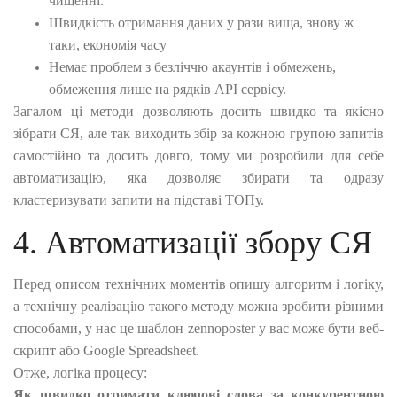
чищенні.
Швидкість отримання даних у рази вища, знову ж
таки, економія часу
Немає проблем з безліччю акаунтів і обмежень,
обмеження лише на рядків API сервісу.
Загалом ці методи дозволяють досить швидко та якісно
зібрати СЯ, але так виходить збір за кожною групою запитів
самостійно та досить довго, тому ми розробили для себе
автоматизацію, яка дозволяє збирати та одразу
кластеризувати запити на підставі ТОПу.
4. Автоматизації збору СЯ
Перед описом технічних моментів опишу алгоритм і логіку,
а технічну реалізацію такого методу можна зробити різними
способами, у нас це шаблон zennoposter у вас може бути веб-
скрипт або Google Spreadsheet.
Отже, логіка процесу:
Як швидко отримати ключові слова за конкурентною