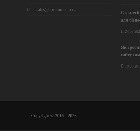
sales@apromo.com.ua
Стратегі
для бізне
24.07.20
Як зроби
сайту са
10.03.20
Copyright © 2016 - 2026