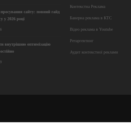
Контекстна Реклама
ї просування сайту: повний гайд
Банерна реклама в КТС
су у 2026 році
Відео реклама в Youtube
26
Ретаргентинг
ти внутрішню оптимізацію
мостійно
Аудит контекстної реклами
19