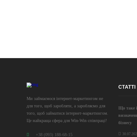
СТАТТІ
Ми займаємося інтернет-маркетингом не
для того, щоб заробляти, а заробляємо для
Що таке 
того, щоб займатися інтернет-маркетингом.
визначен
Це найкраща сфера для Win-Win співпраці!
бізнесу
30.07.20
+38 (093) 188-68-15