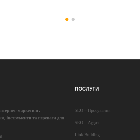
ПОСЛУГИ
інтернет-маркетинг:
SEO – Просування
ня, інструменти та переваги для
SEO – Аудит
Link Building
26