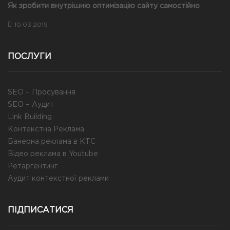
Як зробити внутрішню оптимізацію сайту самостійно
10.03.2019
ПОСЛУГИ
SEO – Просування
SEO – Аудит
Link Building
Контекстна Реклама
Банерна реклама в КТС
Відео реклама в Youtube
Ретаргентинг
Аудит контекстної реклами
ПІДПИСАТИСЯ